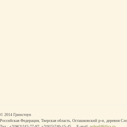
© 2014 Гринстоун
Российская Федерация, Тверская область, Осташковский р-н, деревня Сло
Тел.: +7(962)242-77-97; +7(915)740-15-45
E-mail:
pohod48@ya.ru