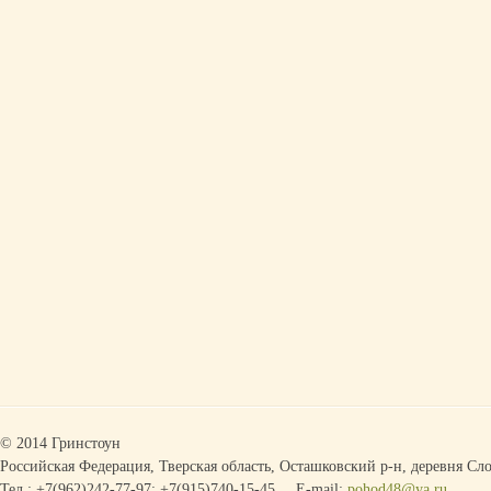
© 2014 Гринстоун
Российская Федерация, Тверская область, Осташковский р-н, деревня Сло
Тел.: +7(962)242-77-97; +7(915)740-15-45
E-mail:
pohod48@ya.ru