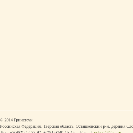
© 2014 Гринстоун
Российская Федерация, Тверская область, Осташковский р-н, деревня Сло
Тел.: +7(962)242-77-97; +7(915)740-15-45
E-mail:
pohod48@ya.ru