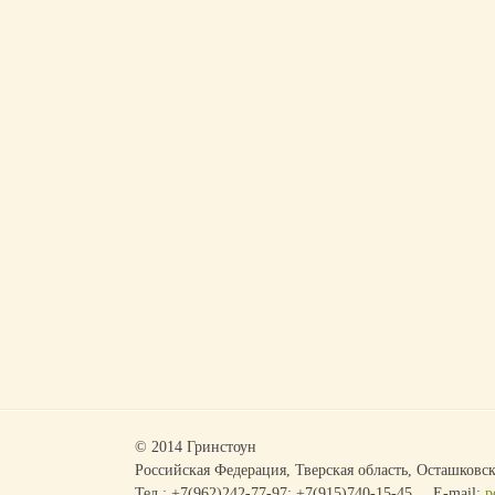
© 2014 Гринстоун
Российская Федерация, Тверская область, Осташковск
Тел.: +7(962)242-77-97; +7(915)740-15-45
E-mail:
p