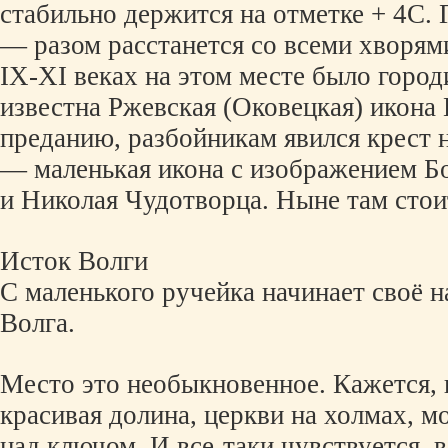
стабильно держится на отметке + 4С. Г
— разом расстанется со всеми хворям
IX-XI веках на этом месте было горо
известна Ржевская (Оковецкая) икона
преданию, разбойникам явился крест н
— маленькая икона с изображением Б
и Николая Чудотворца. Ныне там стои
Исток Волги
С маленького ручейка начинает своё н
Волга.
Место это необыкновенное. Кажется,
красивая долина, церкви на холмах, м
над ключом. И все-таки чувствуется, 