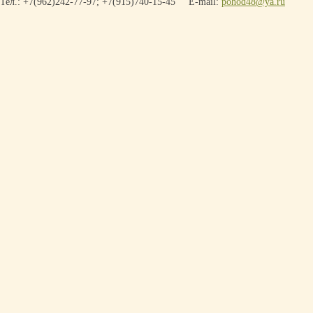
Тел.: +7(962)242-77-97; +7(915)740-15-45
E-mail:
pohod48@ya.ru