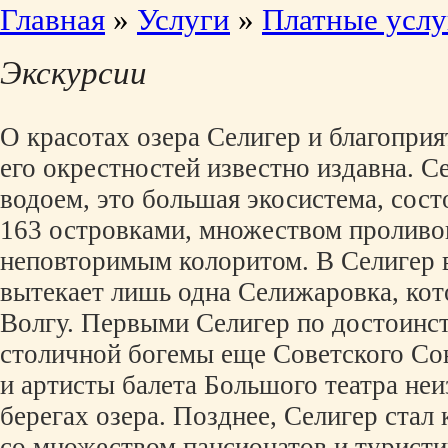
Главная
»
Услуги
»
Платные услу
Экскурсии
О красотах озера Селигер и благоприя
его окрестностей известно издавна. С
водоем, это большая экосистема, сост
163 островками, множеством проливов
неповторимым колоритом. В Селигер 
вытекает лишь одна Селижаровка, кот
Волгу. Первыми Селигер по достоинст
столичной богемы еще Советского Со
и артисты балета Большого театра не
берегах озера. Позднее, Селигер стал
со множеством пансионатов и туристи