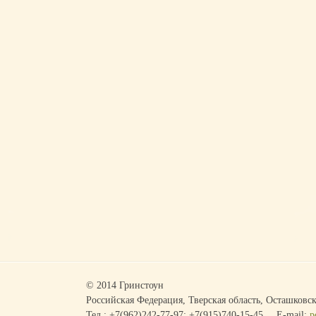
© 2014 Гринстоун
Российская Федерация, Тверская область, Осташковск
Тел.: +7(962)242-77-97; +7(915)740-15-45
E-mail:
p