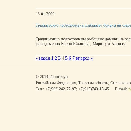
13.01.2009
Традиционно подготовлены рыбацкие домики на озере
Традиционно подготовлены рыбацкие домики на озе
рекордсменов Костю Юханова , Марину и Алексея.
« назад
1
2
3
4
5
6
7
вперед »
© 2014 Гринстоун
Российская Федерация, Тверская область, Осташковск
Тел.: +7(962)242-77-97; +7(915)740-15-45
E-mail:
p