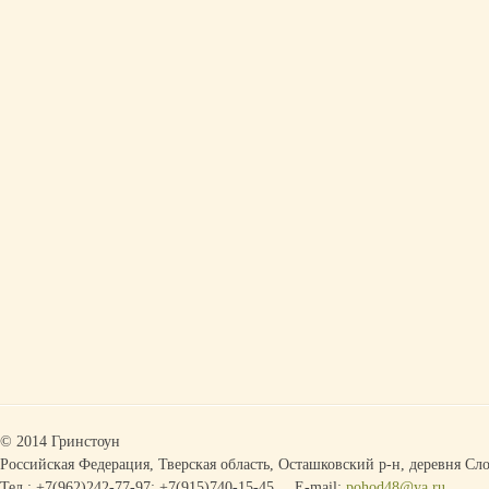
© 2014 Гринстоун
Российская Федерация, Тверская область, Осташковский р-н, деревня Сло
Тел.: +7(962)242-77-97; +7(915)740-15-45
E-mail:
pohod48@ya.ru